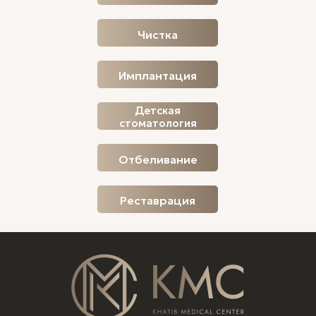
Чистка
Имплантация
Детская
стоматология
Отбеливание
Реставрация