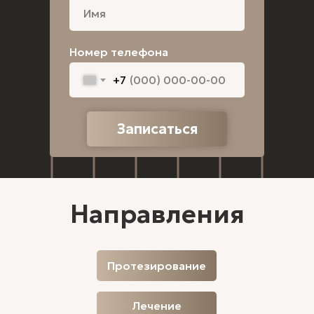
Имплантация all on
Керамические
6
брекеты
Имплантация all on
Детская
4
ортодонтия
Имплантация за 1
Номер телефона
день
Имплантация
+7
Записаться
Направления
Протезирование
Лечение