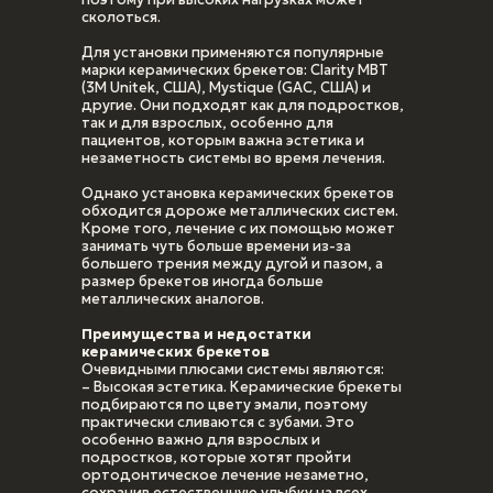
сколоться.
Для установки применяются популярные
марки керамических брекетов: Clarity MBT
(3M Unitek, США), Mystique (GAC, США) и
другие. Они подходят как для подростков,
так и для взрослых, особенно для
пациентов, которым важна эстетика и
незаметность системы во время лечения.
Однако установка керамических брекетов
обходится дороже металлических систем.
Кроме того, лечение с их помощью может
занимать чуть больше времени из-за
большего трения между дугой и пазом, а
размер брекетов иногда больше
металлических аналогов.
Преимущества и недостатки
керамических брекетов
Очевидными плюсами системы являются:
– Высокая эстетика. Керамические брекеты
подбираются по цвету эмали, поэтому
практически сливаются с зубами. Это
особенно важно для взрослых и
подростков, которые хотят пройти
ортодонтическое лечение незаметно,
сохранив естественную улыбку на всех