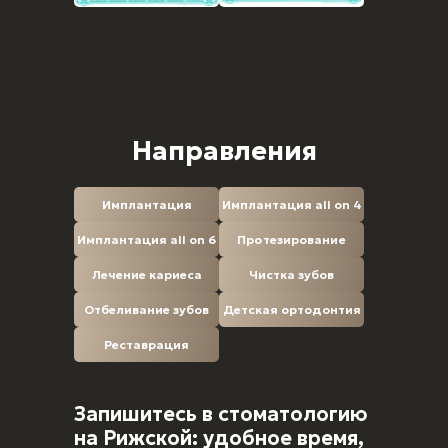
Направления
Имплантация
Имплантация all on 4
Имплантация all on 6
Протезирование
Лечение кариеса
Чистка зубов
Отбеливание зубов
Детская ортодонтия
Реставрация
Запишитесь в стоматологию
на Рижской: удобное время,