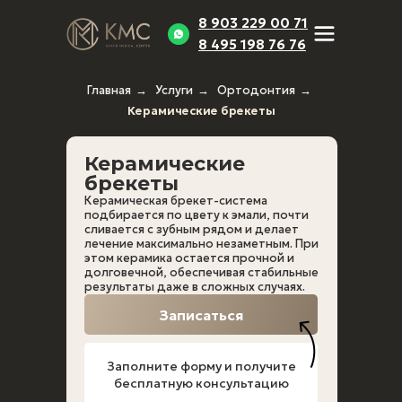
8 903 229 00 71
8 495 198 76 76
Главная
→
Услуги
→
Ортодонтия
→
Керамические брекеты
Керамические
брекеты
Ортодонтия
Стоматология
Косметол
Керамическая брекет-система
Брекеты
Чистка зубов
Биоревитали
подбирается по цвету к эмали, почти
сливается с зубным рядом и делает
Исправление
Отбеливание
Контурная
лечение максимально незаметным. При
прикуса
зубов
пластика
этом керамика остается прочной и
Капы для
Детская
Лечение
долговечной, обеспечивая стабильные
исправления
стоматология
гипергидроз
результаты даже в сложных случаях.
прикуса
Реставрация
Пилинг
Пластинки
Композитная
Пирсинг
Записаться
Элайнеры
реставрация
Лазерная
Элайнеры
Лечение кариеса
эпиляция
Straumann
Лечение зубов
Удаление
Заполните форму и получите
Элайнеры Star
Периодонтит
татуировок
Smile
Пульпит
бесплатную консультацию
Металлические
Протезирование