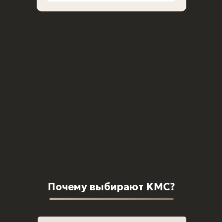
брекеты
Имплантация all on
Керамические
6
брекеты
Имплантация all on
Детская
4
ортодонтия
Имплантация за 1
день
Имплантация
Почему выбирают KMC?