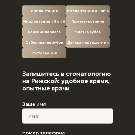
Имплантация
Имплантация all on 4
Имплантация all on 6
Протезирование
Лечение кариеса
Чистка зубов
Отбеливание зубов
Детская ортодонтия
Реставрация
Запишитесь в стоматологию
на Рижской: удобное время,
опытные врачи
Ваше имя
Номер телефона