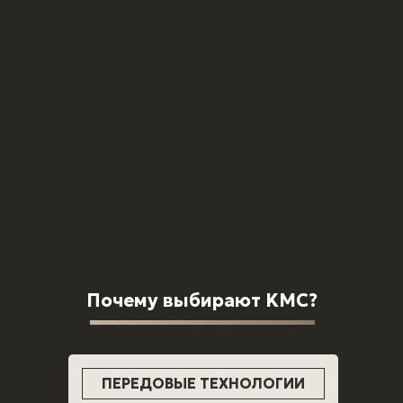
брекеты
Имплантация all on
Керамические
6
брекеты
Имплантация all on
Детская
4
ортодонтия
Имплантация за 1
день
Имплантация
Почему выбирают KMC?
ПЕРЕДОВЫЕ ТЕХНОЛОГИИ