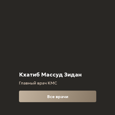
Кхатиб Массуд Зидан
Главный врач KMC
Все врачи