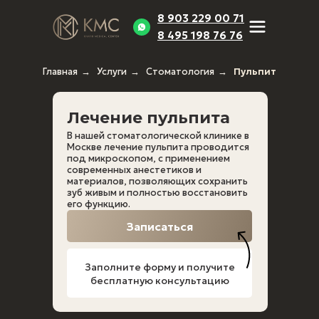
8 903 229 00 71
8 495 198 76 76
Главная
→
Услуги
→
Стоматология
→
Пульпит
Лечение пульпита
В нашей стоматологической клинике в
Москве лечение пульпита проводится
Ортодонтия
Стоматология
Косметол
под микроскопом, с применением
современных анестетиков и
Брекеты
Чистка зубов
Биоревитали
материалов, позволяющих сохранить
Исправление
Отбеливание
Контурная
зуб живым и полностью восстановить
прикуса
зубов
пластика
его функцию.
Капы для
Детская
Лечение
исправления
стоматология
гипергидроз
Записаться
прикуса
Реставрация
Пилинг
Пластинки
Композитная
Пирсинг
Элайнеры
реставрация
Лазерная
Заполните форму и получите
Элайнеры
Лечение кариеса
эпиляция
Straumann
Лечение зубов
Удаление
бесплатную консультацию
Элайнеры Star
Периодонтит
татуировок
Smile
Пульпит
Металлические
Протезирование