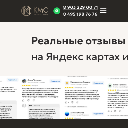
8 903 229 00 71
8 495 198 76 76
Реальные отзывы
на Яндекс картах 
Ортодонтия
Стоматология
Косметол
Брекеты
Чистка зубов
Биоревитали
Исправление
Отбеливание
Контурная
прикуса
зубов
пластика
Капы для
Детская
Лечение
исправления
стоматология
гипергидроз
прикуса
Реставрация
Пилинг
Пластинки
Пирсинг
Композитная
Элайнеры
Лазерная
реставрация
Элайнеры
эпиляция
Лечение кариеса
Straumann
Удаление
Лечение зубов
Элайнеры Star
татуировок
Периодонтит
Smile
Пульпит
Металлические
Протезирование
брекеты