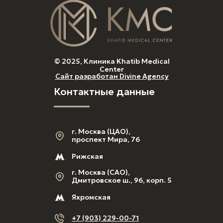
Имплантация all on
Керамические
6
брекеты
Имплантация all on
Детская
4
ортодонтия
Имплантация за 1
день
Имплантация
© 2025, Клиника Khatib Medical
Center
Сайт разработан Divine Agency
Контактные данные
г. Москва (ЦАО),
проспект Мира, 76
Рижская
г. Москва (САО),
Дмитровское ш., 96, корп. 5
Яхромская
+7 (903) 229-00-71